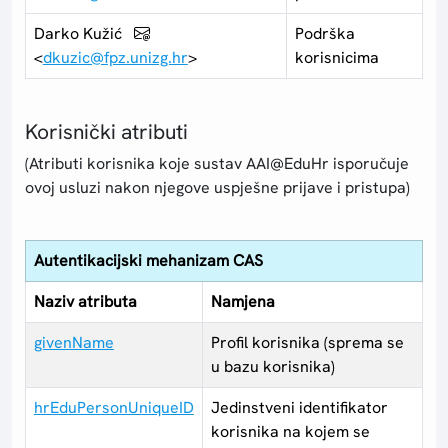
Darko Kužić
Podrška
<
dkuzic@fpz.unizg.hr
>
korisnicima
Korisnički atributi
(Atributi korisnika koje sustav AAI@EduHr isporučuje
ovoj usluzi nakon njegove uspješne prijave i pristupa)
Autentikacijski mehanizam CAS
Naziv atributa
Namjena
givenName
Profil korisnika (sprema se
u bazu korisnika)
hrEduPersonUniqueID
Jedinstveni identifikator
korisnika na kojem se