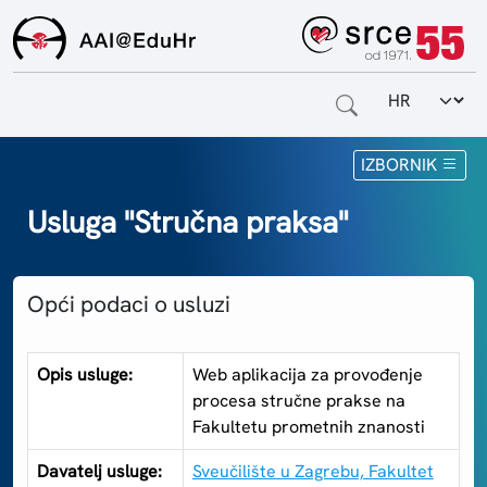
Odabir jezi
Naslovnica
IZBORNIK
Za krajnje korisnike
Usluga "Stručna praksa"
Za davatelje usluga
Opći podaci o usluzi
Za matične ustanove
O sustavu
Opis usluge:
Web aplikacija za provođenje
procesa stručne prakse na
Kontakt
Fakultetu prometnih znanosti
Davatelj usluge:
Sveučilište u Zagrebu, Fakultet