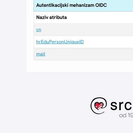
Autentikacijski mehanizam OIDC
Naziv atributa
cn
hrEduPersonUniqueID
mail