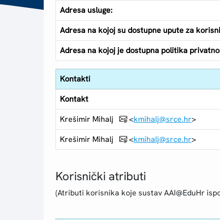
Adresa usluge:
Adresa na kojoj su dostupne upute za korisn
Adresa na kojoj je dostupna politika privatnos
Kontakti
Kontakt
Krešimir Mihalj
<
kmihalj@srce.hr
>
Krešimir Mihalj
<
kmihalj@srce.hr
>
Korisnički atributi
(Atributi korisnika koje sustav AAI@EduHr ispo