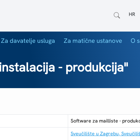
Odab
Za davatelje usluga
Za matične ustanove
O s
nstalacija - produkcija"
Software za mailliste - produkc
Sveučilište u Zagrebu, Sveučili