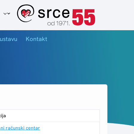
ir jezika
ustavu
Kontakt
ija
šni računski centar