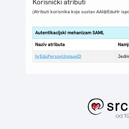
Korisnički atributi
(Atributi korisnika koje sustav AAI@EduHr ispo
Autentikacijski mehanizam SAML
Naziv atributa
Namj
hrEduPersonUniqueID
Jedin