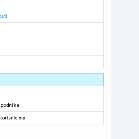
osti
 podrška
korisnicima