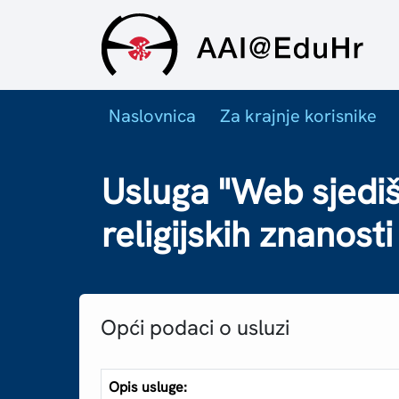
Naslovnica
Za krajnje korisnike
Usluga "Web sjedišt
religijskih znanost
Opći podaci o usluzi
Opis usluge: