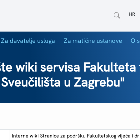
Odab
Za davatelje usluga
Za matične ustanove
O s
e wiki servisa Fakulteta fi
i Sveučilišta u Zagrebu"
Interne wiki Stranice za podršku Fakultetskog vijeća i d