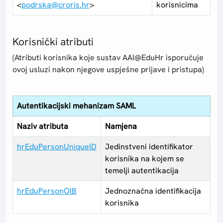
<
podrska@croris.hr
>
korisnicima
Korisnički atributi
(Atributi korisnika koje sustav AAI@EduHr isporučuje
ovoj usluzi nakon njegove uspješne prijave i pristupa)
Autentikacijski mehanizam SAML
Naziv atributa
Namjena
hrEduPersonUniqueID
Jedinstveni identifikator
korisnika na kojem se
temelji autentikacija
hrEduPersonOIB
Jednoznačna identifikacija
korisnika