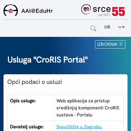
Odabir jezi
Naslovnica
IZBORNIK
Za krajnje korisnike
Usluga "CroRIS Portal"
Za davatelje usluga
Opći podaci o usluzi
Za matične ustanove
O sustavu
Opis usluge:
Web aplikacija za pristup
središnjoj komponenti CroRIS
Kontakt
sustava - Portalu
Davatelj usluge:
Sveučilište u Zagrebu,