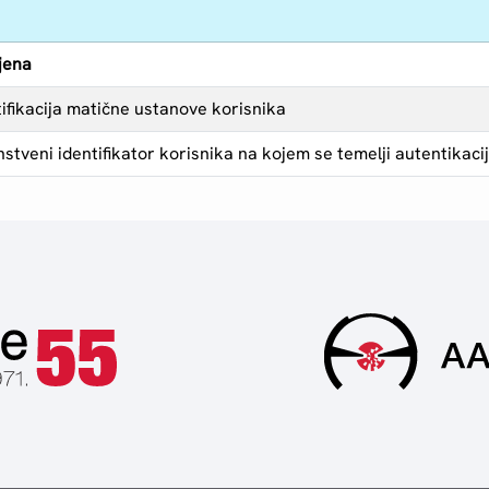
jena
tifikacija matične ustanove korisnika
nstveni identifikator korisnika na kojem se temelji autentikaci