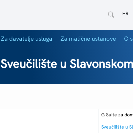
Odab
Za davatelje usluga
Za matične ustanove
O s
 Sveučilište u Slavonsko
G Suite za do
Sveučilište u 