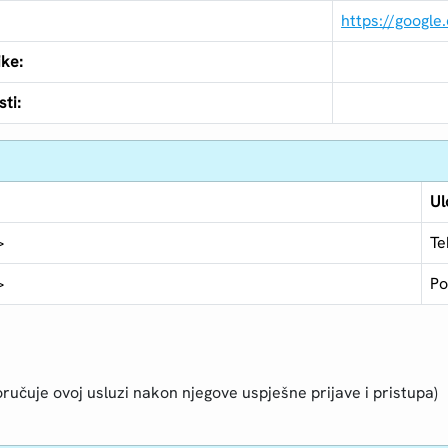
https://google
ike:
ti:
Ul
>
Te
>
Po
ručuje ovoj usluzi nakon njegove uspješne prijave i pristupa)