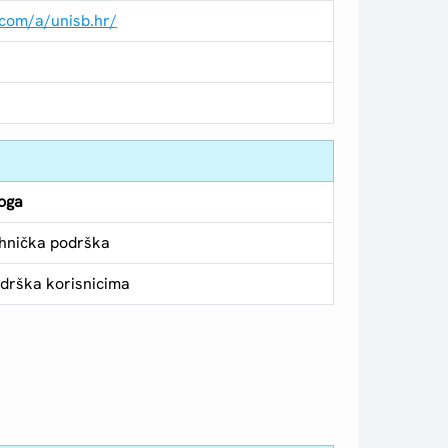
.com/a/unisb.hr/
oga
hnička podrška
drška korisnicima