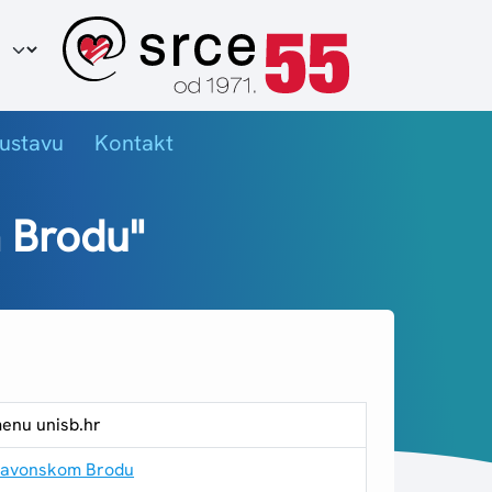
ir jezika
ustavu
Kontakt
m Brodu"
menu unisb.hr
Slavonskom Brodu