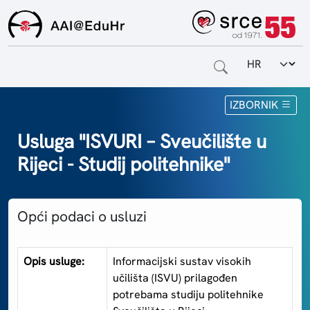
Odabir jezi
Naslovnica
IZBORNIK
Za krajnje korisnike
Usluga "ISVURI – Sveučilište u
Rijeci - Studij politehnike"
Za davatelje usluga
Za matične ustanove
Opći podaci o usluzi
O sustavu
Kontakt
Opis usluge:
Informacijski sustav visokih
učilišta (ISVU) prilagođen
potrebama studiju politehnike