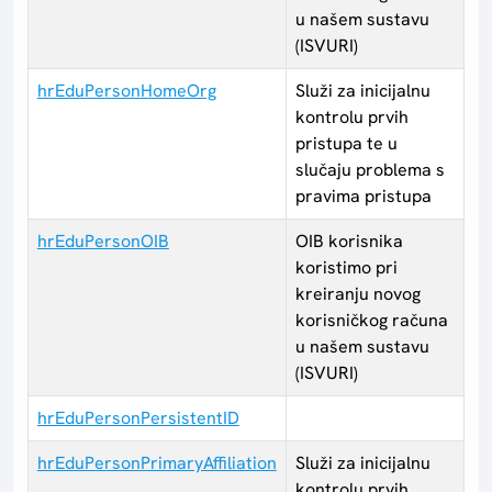
u našem sustavu
(ISVURI)
hrEduPersonHomeOrg
Služi za inicijalnu
kontrolu prvih
pristupa te u
slučaju problema s
pravima pristupa
hrEduPersonOIB
OIB korisnika
koristimo pri
kreiranju novog
korisničkog računa
u našem sustavu
(ISVURI)
hrEduPersonPersistentID
hrEduPersonPrimaryAffiliation
Služi za inicijalnu
kontrolu prvih