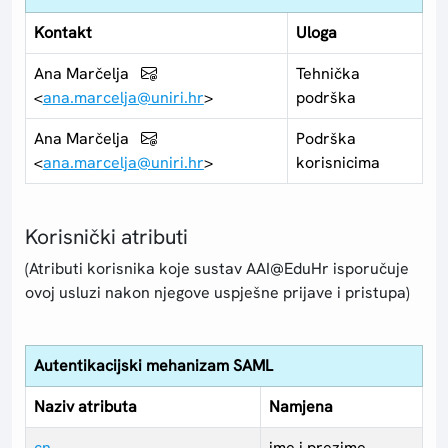
Kontakt
Uloga
Ana Marčelja
Tehnička
<
ana.marcelja@uniri.hr
>
podrška
Ana Marčelja
Podrška
<
ana.marcelja@uniri.hr
>
korisnicima
Korisnički atributi
(Atributi korisnika koje sustav AAI@EduHr isporučuje
ovoj usluzi nakon njegove uspješne prijave i pristupa)
Autentikacijski mehanizam SAML
Naziv atributa
Namjena
cn
ime i prezime