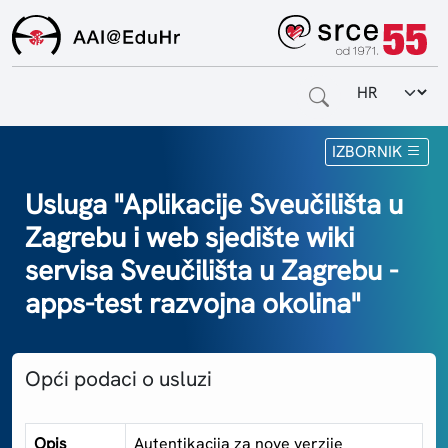
Odabir jezi
Naslovnica
IZBORNIK
Za krajnje korisnike
Usluga "Aplikacije Sveučilišta u
Zagrebu i web sjedište wiki
Za davatelje usluga
servisa Sveučilišta u Zagrebu -
Za matične ustanove
apps-test razvojna okolina"
O sustavu
Opći podaci o usluzi
Kontakt
Opis
Autentikacija za nove verzije