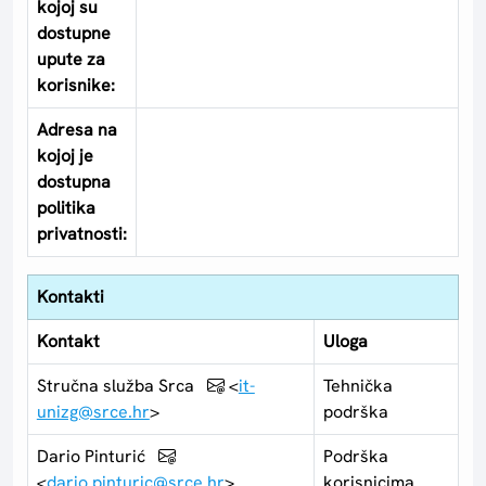
kojoj su
dostupne
upute za
korisnike:
Adresa na
kojoj je
dostupna
politika
privatnosti:
Kontakti
Kontakt
Uloga
Stručna služba Srca
<
it-
Tehnička
unizg@srce.hr
>
podrška
Dario Pinturić
Podrška
<
dario.pinturic@srce.hr
>
korisnicima