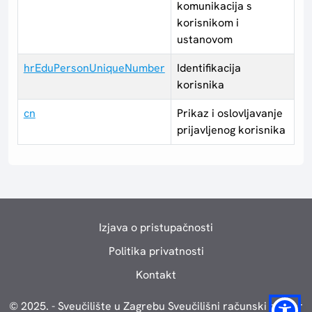
komunikacija s
korisnikom i
ustanovom
hrEduPersonUniqueNumber
Identifikacija
korisnika
cn
Prikaz i oslovljavanje
prijavljenog korisnika
Izjava o pristupačnosti
Politika privatnosti
Kontakt
© 2025. - Sveučilište u Zagrebu Sveučilišni računski centar