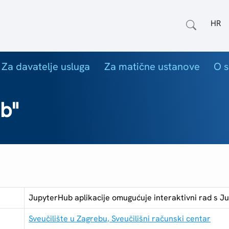
Odab
Za davatelje usluga
Za matične ustanove
O s
b"
JupyterHub aplikacije omugućuje interaktivni rad s J
Sveučilište u Zagrebu, Sveučilišni računski centar