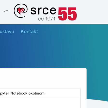
ir jezika
ustavu
Kontakt
upyter Notebook okolinom.