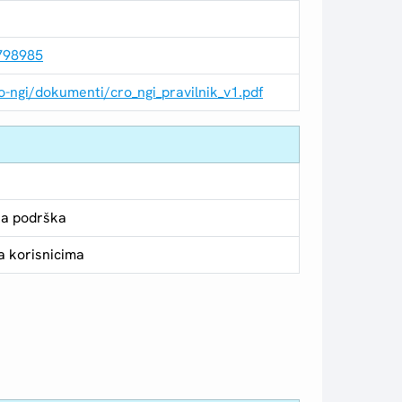
7798985
o-ngi/dokumenti/cro_ngi_pravilnik_v1.pdf
ka podrška
a korisnicima