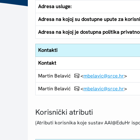
Adresa usluge:
Adresa na kojoj su dostupne upute za korisn
Adresa na kojoj je dostupna politika privatnos
Kontakti
Kontakt
Martin Belavić
<
mbelavic@srce.hr
>
Martin Belavić
<
mbelavic@srce.hr
>
Korisnički atributi
(Atributi korisnika koje sustav AAI@EduHr ispo