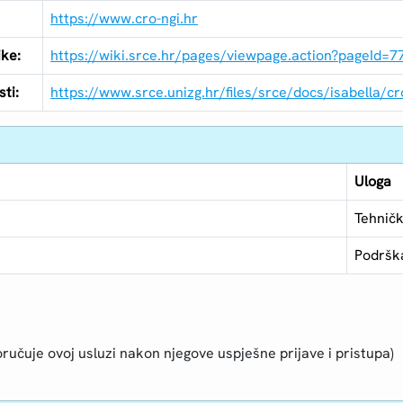
https://www.cro-ngi.hr
ike:
https://wiki.srce.hr/pages/viewpage.action?pageId=
ti:
https://www.srce.unizg.hr/files/srce/docs/isabella/cr
Uloga
Tehnič
Podršk
ručuje ovoj usluzi nakon njegove uspješne prijave i pristupa)