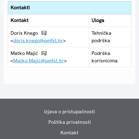
Kontakti
Kontakt
Uloga
Doris Knego
Tehnička
<
doris.knego@pmfst.hr
>
podrška
Matko Majić
Podrška
<
Matko.Majic@pmfst.hr
>
korisnicima
Izjava o pristupačnosti
Politika privatnosti
Kontakt