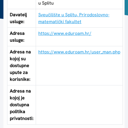
u Splitu
Davatelj
Sveučilište u Splitu, Prirodoslovno-
usluge:
matematički fakultet
Adresa
https://www.eduroam.hr/
usluge:
Adresa na
https://www.eduroam.hr/user_man.php
kojoj su
dostupne
upute za
korisnike:
Adresa na
kojoj je
dostupna
politika
privatnosti: