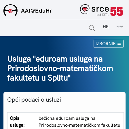
Odabir jezi
Naslovnica
IZBORNIK
Za krajnje korisnike
Usluga "eduroam usluga na
Prirodoslovno-matematičkom
Za davatelje usluga
fakultetu u Splitu"
Za matične ustanove
O sustavu
Opći podaci o usluzi
Kontakt
Opis
bežična eduroam usluga na
usluge:
Prirodoslovno-matematičkom fakultetu