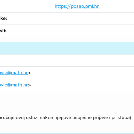
https://posao.pmf.hr
ike:
ti:
ovic@math.hr
>
ovic@math.hr
>
ručuje ovoj usluzi nakon njegove uspješne prijave i pristupa)