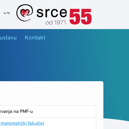
ir jezika
ustavu
Kontakt
 zvanja na PMF-u
-matematički fakultet