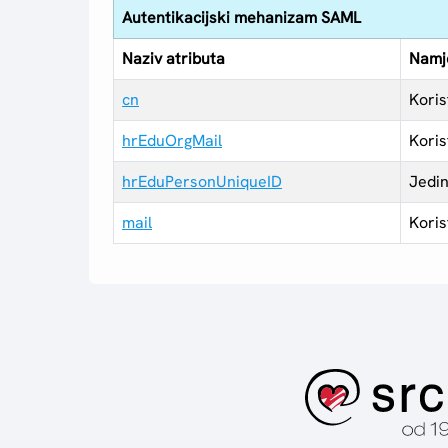
Autentikacijski mehanizam SAML
Naziv atributa
Namj
cn
Koris
hrEduOrgMail
Koris
hrEduPersonUniqueID
Jedin
mail
Koris