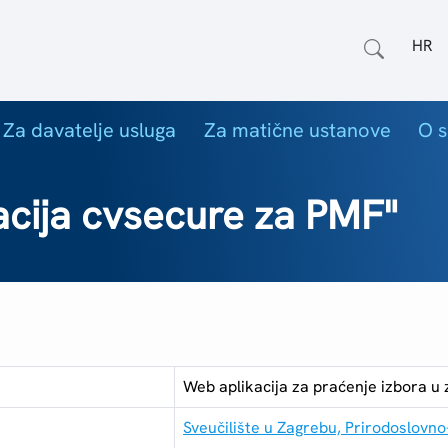
Odab
Za davatelje usluga
Za matične ustanove
O s
acija cvsecure za PMF"
Web aplikacija za praćenje izbora u
Sveučilište u Zagrebu, Prirodoslovno