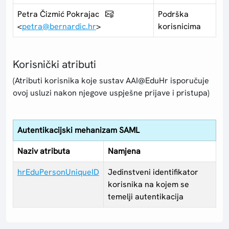
Petra Čizmić Pokrajac
Podrška
<
petra@bernardic.hr
>
korisnicima
Korisnički atributi
(Atributi korisnika koje sustav AAI@EduHr isporučuje
ovoj usluzi nakon njegove uspješne prijave i pristupa)
Autentikacijski mehanizam SAML
Naziv atributa
Namjena
hrEduPersonUniqueID
Jedinstveni identifikator
korisnika na kojem se
temelji autentikacija