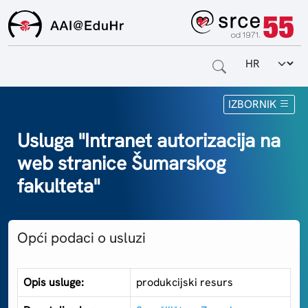
Odabir jezi
Naslovnica
IZBORNIK
Za krajnje korisnike
Usluga "Intranet autorizacija na
web stranice Šumarskog
Za davatelje usluga
fakulteta"
Za matične ustanove
O sustavu
Opći podaci o usluzi
Kontakt
Opis usluge:
produkcijski resurs