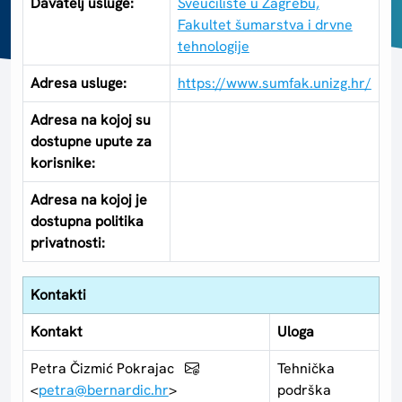
Davatelj usluge:
Sveučilište u Zagrebu,
Fakultet šumarstva i drvne
tehnologije
Adresa usluge:
https://www.sumfak.unizg.hr/
Adresa na kojoj su
dostupne upute za
korisnike:
Adresa na kojoj je
dostupna politika
privatnosti:
Kontakti
Kontakt
Uloga
Petra Čizmić Pokrajac
Tehnička
<
petra@bernardic.hr
>
podrška