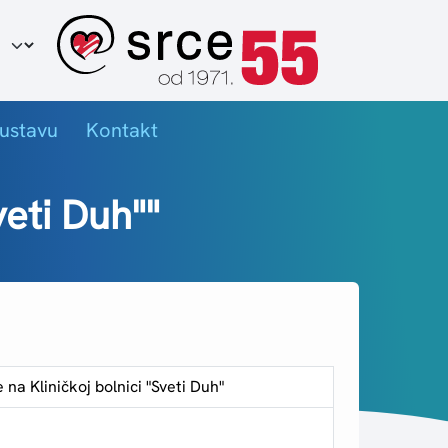
ir jezika
ustavu
Kontakt
eti Duh""
na Kliničkoj bolnici "Sveti Duh"