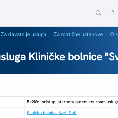
Odab
Za davatelje usluga
Za matične ustanove
O s
luga Kliničke bolnice "Sv
Bežični pristup internetu putem eduroam usluge 
Klinička bolnica 'Sveti Duh'