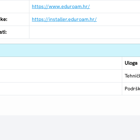
https://www.eduroam.hr/
ike:
https://installer.eduroam.hr/
ti:
Uloga
Tehnič
Podršk