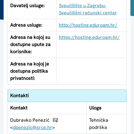
Davatelj usluge:
Sveučilište u Zagrebu,
Sveučilišni računski centar
Adresa usluge:
http://hosting.eduroam.hr/
Adresa na kojoj su
https://hosting.eduroam.hr/
dostupne upute za
korisnike:
Adresa na kojoj je
dostupna politika
privatnosti:
Kontakti
Kontakt
Uloga
Dubravko Penezić
Tehnička
<
dpenezic@srce.hr
>
podrška