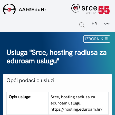
Odabir jezi
Naslovnica
IZBORNIK
Za krajnje korisnike
Usluga "Srce, hosting radiusa za
eduroam uslugu"
Za davatelje usluga
Za matične ustanove
Opći podaci o usluzi
O sustavu
Kontakt
Opis usluge:
Srce, hosting radiusa za
eduroam uslugu,
https://hosting.eduroam.hr/