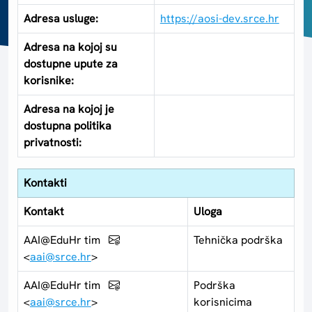
Adresa usluge:
https://aosi-dev.srce.hr
Adresa na kojoj su
dostupne upute za
korisnike:
Adresa na kojoj je
dostupna politika
privatnosti:
Kontakti
Kontakt
Uloga
AAI@EduHr tim
Tehnička podrška
<
aai@srce.hr
>
AAI@EduHr tim
Podrška
<
aai@srce.hr
>
korisnicima