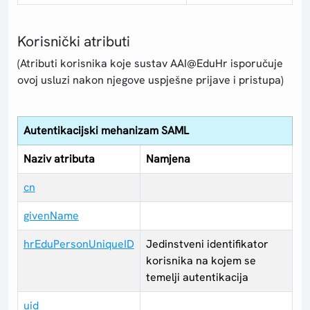
Korisnički atributi
(Atributi korisnika koje sustav AAI@EduHr isporučuje
ovoj usluzi nakon njegove uspješne prijave i pristupa)
Autentikacijski mehanizam SAML
Naziv atributa
Namjena
cn
givenName
hrEduPersonUniqueID
Jedinstveni identifikator
korisnika na kojem se
temelji autentikacija
uid