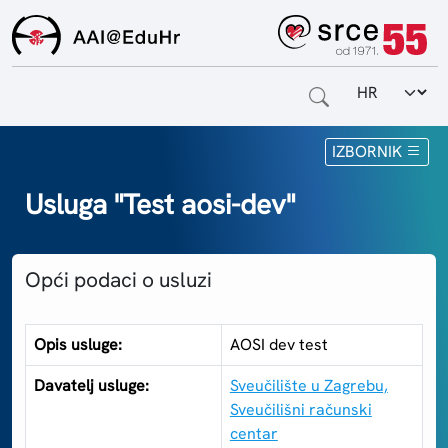
Odabir jezi
Naslovnica
IZBORNIK
Za krajnje korisnike
Usluga "Test aosi-dev"
Za davatelje usluga
Opći podaci o usluzi
Za matične ustanove
O sustavu
Opis usluge:
AOSI dev test
Kontakt
Davatelj usluge:
Sveučilište u Zagrebu,
Sveučilišni računski
centar