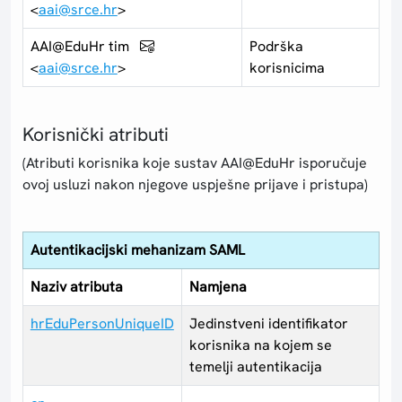
<
aai@srce.hr
>
AAI@EduHr tim
Podrška
<
aai@srce.hr
>
korisnicima
Korisnički atributi
(Atributi korisnika koje sustav AAI@EduHr isporučuje
ovoj usluzi nakon njegove uspješne prijave i pristupa)
Autentikacijski mehanizam SAML
Naziv atributa
Namjena
hrEduPersonUniqueID
Jedinstveni identifikator
korisnika na kojem se
temelji autentikacija