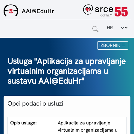
Odabir jezi
Naslovnica
IZBORNIK
Za krajnje korisnike
Usluga "Aplikacija za upravljanje
virtualnim organizacijama u
Za davatelje usluga
sustavu AAI@EduHr"
Za matične ustanove
O sustavu
Opći podaci o usluzi
Kontakt
Opis usluge:
Aplikacija za upravljanje
virtualnim organizacijama u