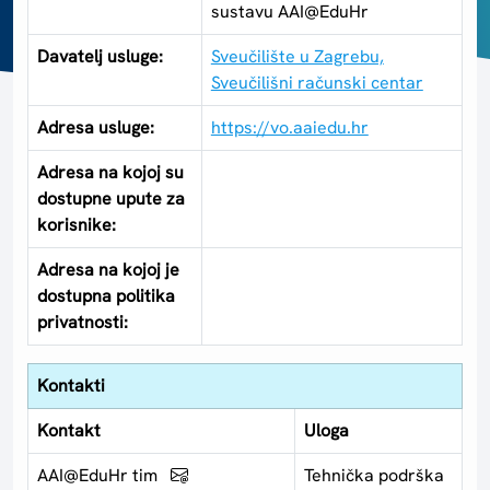
sustavu AAI@EduHr
Davatelj usluge:
Sveučilište u Zagrebu,
Sveučilišni računski centar
Adresa usluge:
https://vo.aaiedu.hr
Adresa na kojoj su
dostupne upute za
korisnike:
Adresa na kojoj je
dostupna politika
privatnosti:
Kontakti
Kontakt
Uloga
AAI@EduHr tim
Tehnička podrška