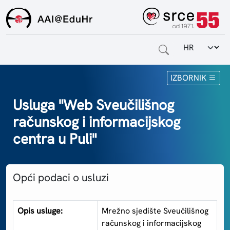
Odabir jezi
Naslovnica
IZBORNIK
Za krajnje korisnike
Usluga "Web Sveučilišnog
računskog i informacijskog
Za davatelje usluga
centra u Puli"
Za matične ustanove
O sustavu
Opći podaci o usluzi
Kontakt
Opis usluge:
Mrežno sjedište Sveučilišnog
računskog i informacijskog