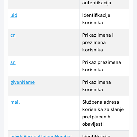
autentikacija
uid
Identifikacije
korisnika
cn
Prikaz imena i
prezimena
korisnika
sn
Prikaz prezimena
korisnika
givenName
Prikaz imena
korisnika
mail
Službena adresa
korisnika za slanje
pretplaćenih
obavijesti
hrEduPersonUniqueNumber
Identifikacije