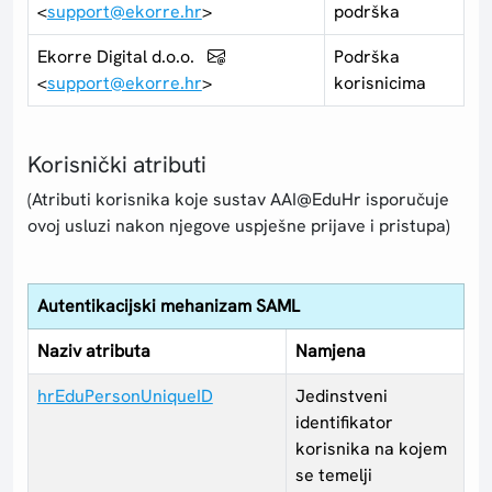
<
support@ekorre.hr
>
podrška
Ekorre Digital d.o.o.
Podrška
<
support@ekorre.hr
>
korisnicima
Korisnički atributi
(Atributi korisnika koje sustav AAI@EduHr isporučuje
ovoj usluzi nakon njegove uspješne prijave i pristupa)
Autentikacijski mehanizam SAML
Naziv atributa
Namjena
hrEduPersonUniqueID
Jedinstveni
identifikator
korisnika na kojem
se temelji