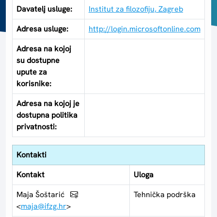
Davatelj usluge:
Institut za filozofiju, Zagreb
Adresa usluge:
http://login.microsoftonline.com
Adresa na kojoj
su dostupne
upute za
korisnike:
Adresa na kojoj je
dostupna politika
privatnosti:
Kontakti
Kontakt
Uloga
Maja Šoštarić
Tehnička podrška
<
maja@ifzg.hr
>