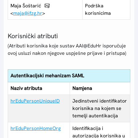
Maja Šoštarić
Podrška
<
maja@ifzg.hr
>
korisnicima
Korisnički atributi
(Atributi korisnika koje sustav AAI@EduHr isporučuje
ovoj usluzi nakon njegove uspješne prijave i pristupa)
Autentikacijski mehanizam SAML
Naziv atributa
Namjena
hrEduPersonUniqueID
Jedinstveni identifikator
korisnika na kojem se
temelji autentikacija
hrEduPersonHomeOrg
Identifikacija i
autorizacija korisnika u