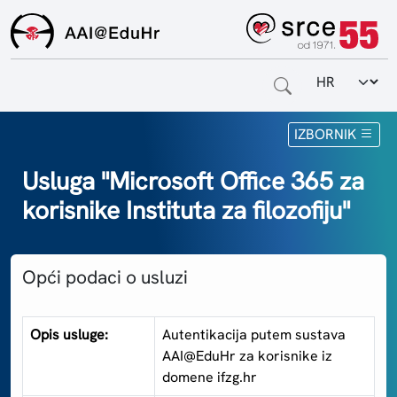
Odabir jezi
Naslovnica
IZBORNIK
Za krajnje korisnike
Usluga "Microsoft Office 365 za
korisnike Instituta za filozofiju"
Za davatelje usluga
Za matične ustanove
Opći podaci o usluzi
O sustavu
Kontakt
Opis usluge:
Autentikacija putem sustava
AAI@EduHr za korisnike iz
domene ifzg.hr