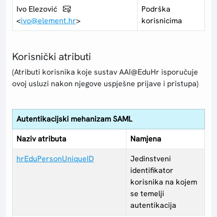
Ivo Elezović
Podrška
<
ivo@element.hr
>
korisnicima
Korisnički atributi
(Atributi korisnika koje sustav AAI@EduHr isporučuje
ovoj usluzi nakon njegove uspješne prijave i pristupa)
Autentikacijski mehanizam SAML
Naziv atributa
Namjena
hrEduPersonUniqueID
Jedinstveni
identifikator
korisnika na kojem
se temelji
autentikacija