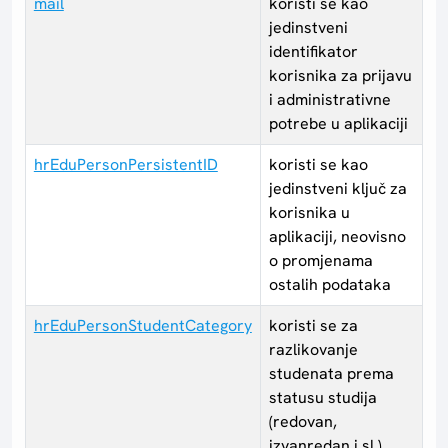
mail
koristi se kao
jedinstveni
identifikator
korisnika za prijavu
i administrativne
potrebe u aplikaciji
hrEduPersonPersistentID
koristi se kao
jedinstveni ključ za
korisnika u
aplikaciji, neovisno
o promjenama
ostalih podataka
hrEduPersonStudentCategory
koristi se za
razlikovanje
studenata prema
statusu studija
(redovan,
izvanredan i sl.)