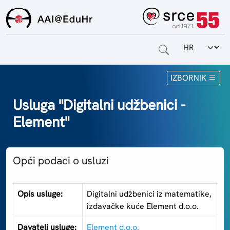
Odabir jezi
Naslovnica
IZBORNIK
Za krajnje korisnike
Usluga "Digitalni udžbenici -
Element"
Za davatelje usluga
Za matične ustanove
Opći podaci o usluzi
O sustavu
Kontakt
Opis usluge:
Digitalni udžbenici iz matematike,
izdavačke kuće Element d.o.o.
Davatelj usluge:
Element d.o.o.