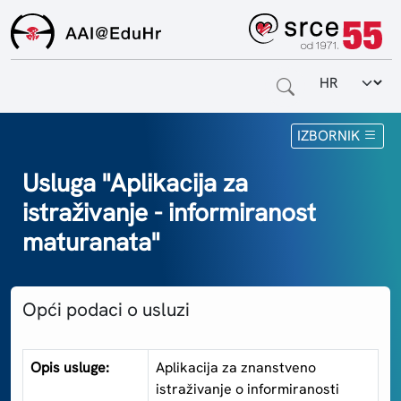
Odabir jezi
Naslovnica
IZBORNIK
Za krajnje korisnike
Usluga "Aplikacija za
istraživanje - informiranost
Za davatelje usluga
maturanata"
Za matične ustanove
O sustavu
Opći podaci o usluzi
Kontakt
Opis usluge:
Aplikacija za znanstveno
istraživanje o informiranosti