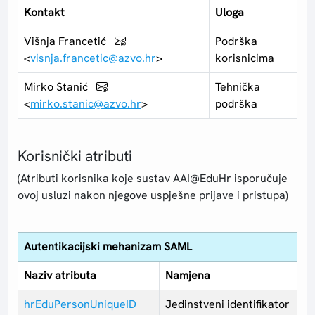
Kontakt
Uloga
Višnja Francetić
Podrška
<
visnja.francetic@azvo.hr
>
korisnicima
Mirko Stanić
Tehnička
<
mirko.stanic@azvo.hr
>
podrška
Korisnički atributi
(Atributi korisnika koje sustav AAI@EduHr isporučuje
ovoj usluzi nakon njegove uspješne prijave i pristupa)
Autentikacijski mehanizam SAML
Naziv atributa
Namjena
hrEduPersonUniqueID
Jedinstveni identifikator