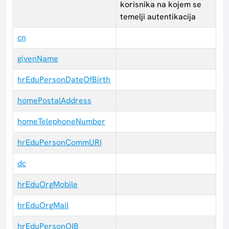
korisnika na kojem se
temelji autentikacija
cn
givenName
hrEduPersonDateOfBirth
homePostalAddress
homeTelephoneNumber
hrEduPersonCommURI
dc
hrEduOrgMobile
hrEduOrgMail
hrEduPersonOIB