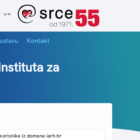
ir jezika
ustavu
Kontakt
Instituta za
orisnike iz domene iarh.hr