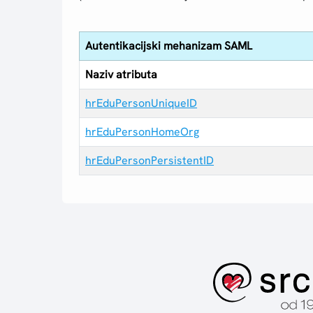
Autentikacijski mehanizam SAML
Naziv atributa
hrEduPersonUniqueID
hrEduPersonHomeOrg
hrEduPersonPersistentID