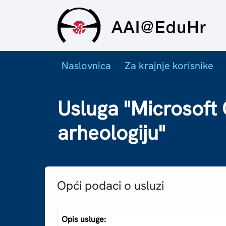
Naslovnica
Za krajnje korisnike
Usluga "Microsoft O
arheologiju"
Opći podaci o usluzi
Opis usluge: