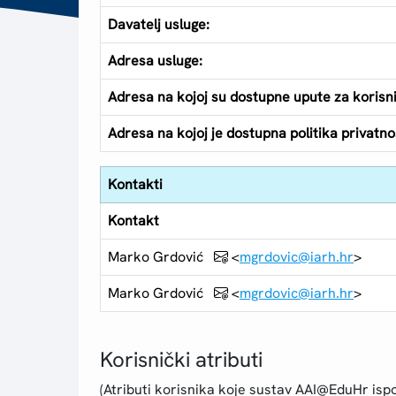
Davatelj usluge:
Adresa usluge:
Adresa na kojoj su dostupne upute za korisn
Adresa na kojoj je dostupna politika privatnos
Kontakti
Kontakt
Marko Grdović
<
mgrdovic@iarh.hr
>
Marko Grdović
<
mgrdovic@iarh.hr
>
Korisnički atributi
(Atributi korisnika koje sustav AAI@EduHr ispo