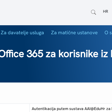
Odab
Za davatelje usluga
Za matične ustanove
O s
ffice 365 za korisnike iz 
Autentikacija putem sustava AAI@EduHr za k