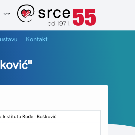
ir jezika
ustavu
Kontakt
ković"
 Institutu Ruđer Bošković