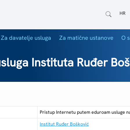
Odab
Za davatelje usluga
Za matične ustanove
O s
luga Instituta Ruđer Boš
Pristup Internetu putem eduroam usluge na
Institut Ruđer Bošković