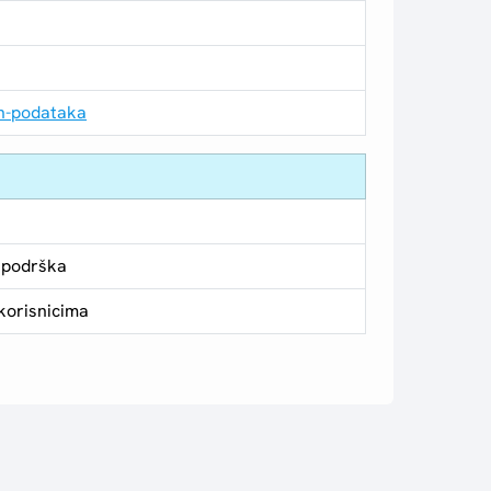
ih-podataka
 podrška
korisnicima