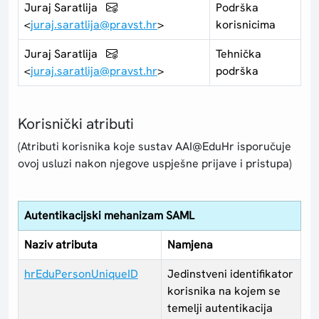
Juraj Saratlija
Podrška
<
juraj.saratlija@pravst.hr
>
korisnicima
Juraj Saratlija
Tehnička
<
juraj.saratlija@pravst.hr
>
podrška
Korisnički atributi
(Atributi korisnika koje sustav AAI@EduHr isporučuje
ovoj usluzi nakon njegove uspješne prijave i pristupa)
Autentikacijski mehanizam SAML
Naziv atributa
Namjena
hrEduPersonUniqueID
Jedinstveni identifikator
korisnika na kojem se
temelji autentikacija