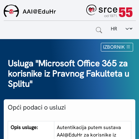
Odabir jezi
Naslovnica
IZBORNIK
Za krajnje korisnike
Usluga "Microsoft Office 365 za
korisnike iz Pravnog Fakulteta u
Za davatelje usluga
Splitu"
Za matične ustanove
O sustavu
Opći podaci o usluzi
Kontakt
Opis usluge:
Autentikacija putem sustava
AAI@EduHr za korisnike iz