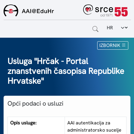
Odabir jezi
Naslovnica
IZBORNIK
Za krajnje korisnike
Usluga "Hrčak - Portal
znanstvenih časopisa Republike
Za davatelje usluga
Hrvatske"
Za matične ustanove
O sustavu
Opći podaci o usluzi
Kontakt
Opis usluge:
AAI autentikacija za
administratorsko sucelje