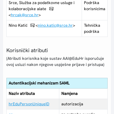
Srce, Služba za podatkovne usluge i
Podrška
kolaboracijske alate
korisnicima
<
hrcak@srce.hr
>
Nino Katić
<
nino.katic@srce.hr
>
Tehnička
podrška
Korisnički atributi
(Atributi korisnika koje sustav AAI@EduHr isporučuje
ovoj usluzi nakon njegove uspješne prijave i pristupa)
Autentikacijski mehanizam SAML
Naziv atributa
Namjena
hrEduPersonUniqueID
autorizacija