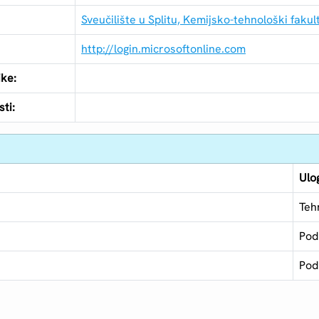
Sveučilište u Splitu, Kemijsko-tehnološki fakul
http://login.microsoftonline.com
ike:
ti:
Ulo
Teh
Pod
Pod