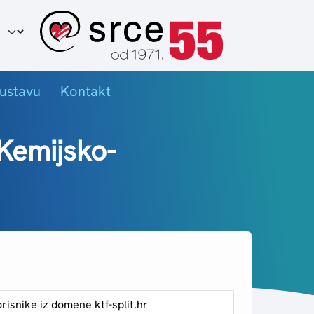
ir jezika
ustavu
Kontakt
 Kemijsko-
isnike iz domene ktf-split.hr