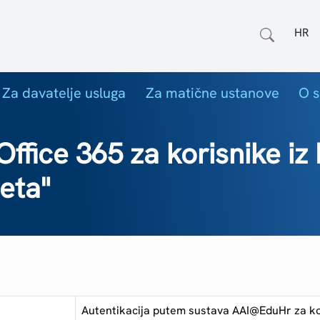
Odab
Za davatelje usluga
Za matične ustanove
O s
ffice 365 za korisnike iz
eta"
Autentikacija putem sustava AAI@EduHr za kor