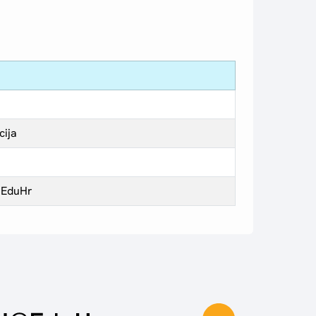
cija
I@EduHr