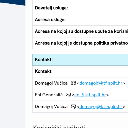
Davatelj usluge:
Adresa usluge:
Adresa na kojoj su dostupne upute za korisn
Adresa na kojoj je dostupna politika privatnos
Kontakti
Kontakt
Domagoj Vučica
<
domagoj@ktf-split.hr
>
Eni Generalić
<
eni@ktf-split.hr
>
Domagoj Vučica
<
domagoj@ktf-split.hr
>
Korisnički atributi