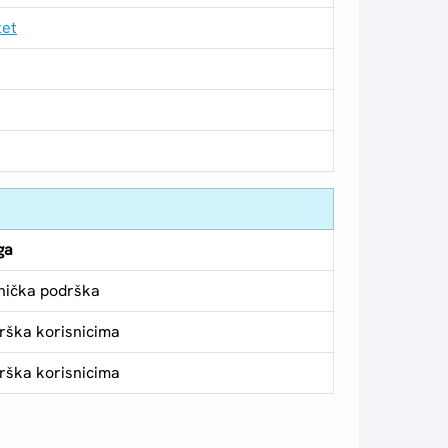
tet
ga
nička podrška
rška korisnicima
rška korisnicima