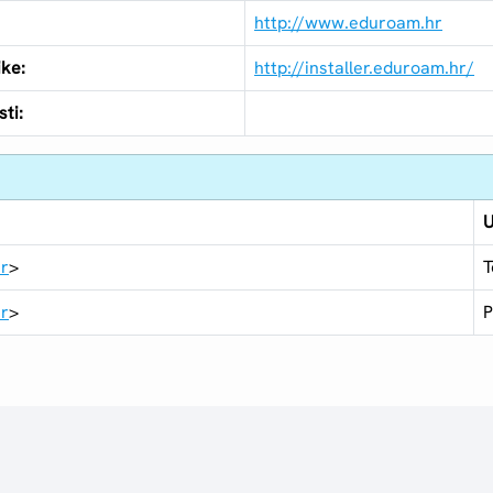
http://www.eduroam.hr
ike:
http://installer.eduroam.hr/
ti:
U
hr
>
T
hr
>
P