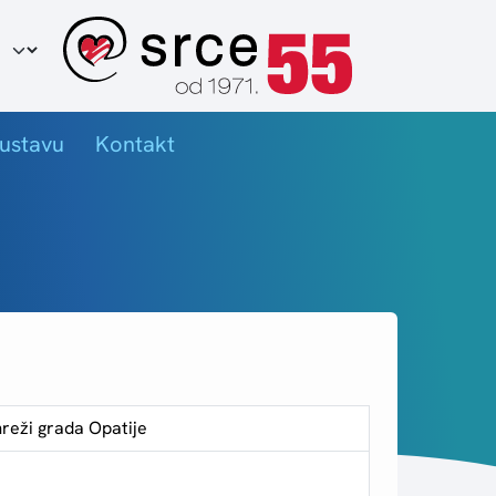
ir jezika
ustavu
Kontakt
reži grada Opatije