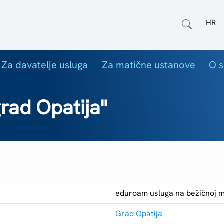
Odab
Za davatelje usluga
Za matične ustanove
O s
rad Opatija"
eduroam usluga na bežičnoj m
Grad Opatija