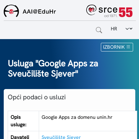
Odabir jezi
Naslovnica
IZBORNIK
Za krajnje korisnike
Usluga "Google Apps za
Sveučilište Sjever"
Za davatelje usluga
Za matične ustanove
Opći podaci o usluzi
O sustavu
Kontakt
Opis
Google Apps za domenu unin.hr
usluge:
Davatelj
Sveučilište Sjever