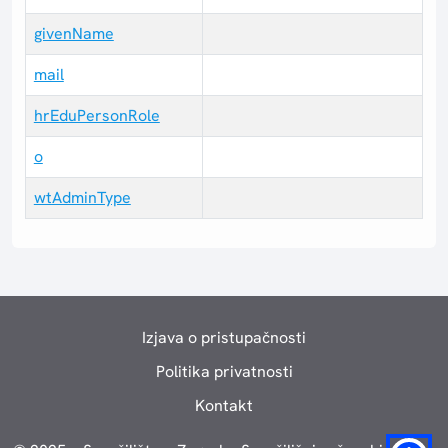
givenName
mail
hrEduPersonRole
o
wtAdminType
Izjava o pristupačnosti
Politika privatnosti
Kontakt