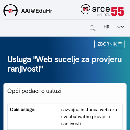
Odabir jezi
Naslovnica
IZBORNIK
Za krajnje korisnike
Usluga "Web sucelje za provjeru
ranjivosti"
Za davatelje usluga
Za matične ustanove
Opći podaci o usluzi
O sustavu
Kontakt
Opis usluge:
razvojna instanca weba za
sveobuhvatnu provjeru
ranjivosti