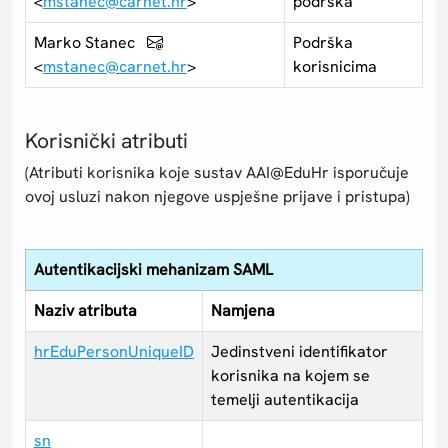
<
mstanec@carnet.hr
>
podrška
Marko Stanec
Podrška
<
mstanec@carnet.hr
>
korisnicima
Korisnički atributi
(Atributi korisnika koje sustav AAI@EduHr isporučuje
ovoj usluzi nakon njegove uspješne prijave i pristupa)
Autentikacijski mehanizam SAML
Naziv atributa
Namjena
hrEduPersonUniqueID
Jedinstveni identifikator
korisnika na kojem se
temelji autentikacija
sn