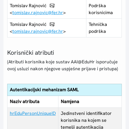
Tomislav Rajnović
Podrška
<
tomislav.rajnovic@fer.hr
>
korisnicima
Tomislav Rajnović
Tehnička
<
tomislav.rajnovic@fer.hr
>
podrška
Korisnički atributi
(Atributi korisnika koje sustav AAI@EduHr isporučuje
ovoj usluzi nakon njegove uspješne prijave i pristupa)
Autentikacijski mehanizam SAML
Naziv atributa
Namjena
hrEduPersonUniqueID
Jedinstveni identifikator
korisnika na kojem se
temelji autentikacija