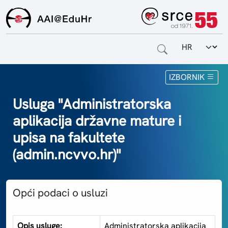
Odabir jezi
Naslovnica
IZBORNIK
Za krajnje korisnike
Usluga "Administratorska
aplikacija državne mature i
Za davatelje usluga
upisa na fakultete
Za matične ustanove
(admin.ncvvo.hr)"
O sustavu
Opći podaci o usluzi
Kontakt
Opis usluge:
Administratorska aplikacija