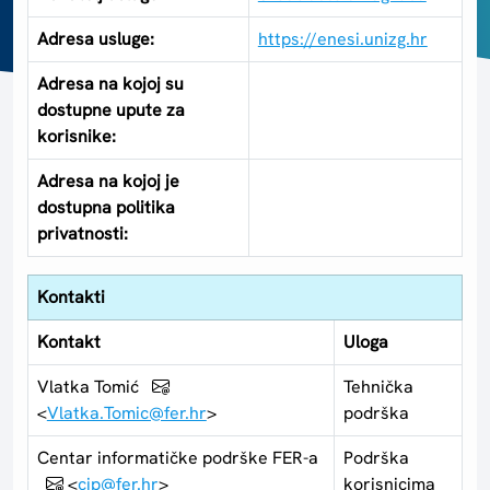
Adresa usluge:
https://enesi.unizg.hr
Adresa na kojoj su
dostupne upute za
korisnike:
Adresa na kojoj je
dostupna politika
privatnosti:
Kontakti
Kontakt
Uloga
Vlatka Tomić
Tehnička
<
Vlatka.Tomic@fer.hr
>
podrška
Centar informatičke podrške FER-a
Podrška
<
cip@fer.hr
>
korisnicima