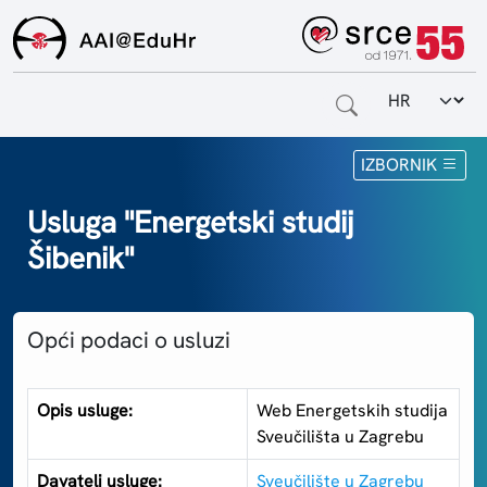
Odabir jezi
Naslovnica
IZBORNIK
Za krajnje korisnike
Usluga "Energetski studij
Šibenik"
Za davatelje usluga
Za matične ustanove
Opći podaci o usluzi
O sustavu
Kontakt
Opis usluge:
Web Energetskih studija
Sveučilišta u Zagrebu
Davatelj usluge:
Sveučilište u Zagrebu