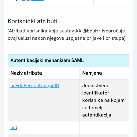
Korisnički atributi
(Atributi korisnika koje sustav AAI@EduHr isporučuje
ovoj usluzi nakon njegove uspješne prijave i pristupa)
Autentikacijski mehanizam SAML
Naziv atributa
Namjena
hrEduPersonUniqueID
Jedinstveni
identifikator
korisnika na kojem
se temelji
autentikacija
uid