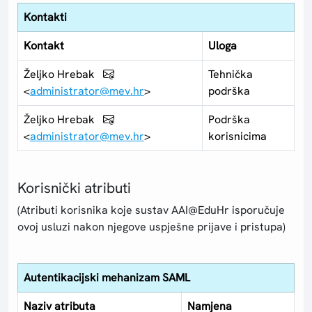
Kontakti
Kontakt
Uloga
Željko Hrebak
Tehnička
<
administrator@mev.hr
>
podrška
Željko Hrebak
Podrška
<
administrator@mev.hr
>
korisnicima
Korisnički atributi
(Atributi korisnika koje sustav AAI@EduHr isporučuje
ovoj usluzi nakon njegove uspješne prijave i pristupa)
Autentikacijski mehanizam SAML
Naziv atributa
Namjena