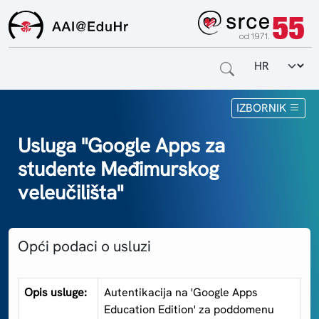
Odabir jezi
Naslovnica
IZBORNIK
Za krajnje korisnike
Usluga "Google Apps za
studente Međimurskog
Za davatelje usluga
veleučilišta"
Za matične ustanove
O sustavu
Opći podaci o usluzi
Kontakt
Opis usluge:
Autentikacija na 'Google Apps
Education Edition' za poddomenu