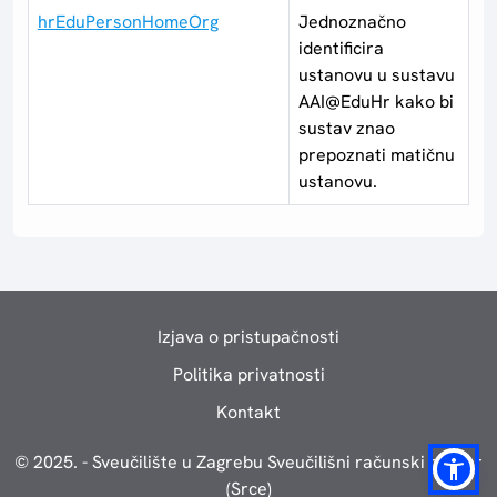
hrEduPersonHomeOrg
Jednoznačno
identificira
ustanovu u sustavu
AAI@EduHr kako bi
sustav znao
prepoznati matičnu
ustanovu.
Izjava o pristupačnosti
Politika privatnosti
Kontakt
© 2025. - Sveučilište u Zagrebu Sveučilišni računski centar
(Srce)