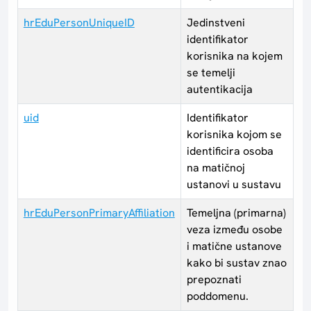
hrEduPersonUniqueID
Jedinstveni
identifikator
korisnika na kojem
se temelji
autentikacija
uid
Identifikator
korisnika kojom se
identificira osoba
na matičnoj
ustanovi u sustavu
hrEduPersonPrimaryAffiliation
Temeljna (primarna)
veza između osobe
i matične ustanove
kako bi sustav znao
prepoznati
poddomenu.