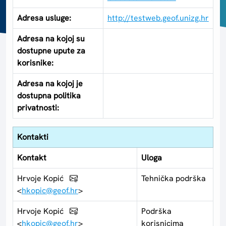
Adresa usluge:
http://testweb.geof.unizg.hr
Adresa na kojoj su
dostupne upute za
korisnike:
Adresa na kojoj je
dostupna politika
privatnosti:
Kontakti
Kontakt
Uloga
Hrvoje Kopić
Tehnička podrška
<
hkopic@geof.hr
>
Hrvoje Kopić
Podrška
<
hkopic@geof.hr
>
korisnicima