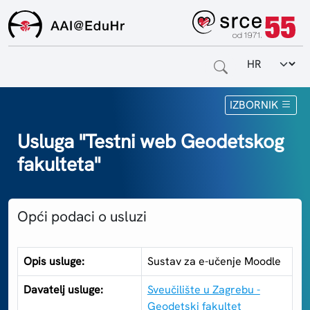
Odabir jezi
Naslovnica
IZBORNIK
Za krajnje korisnike
Usluga "Testni web Geodetskog
fakulteta"
Za davatelje usluga
Za matične ustanove
Opći podaci o usluzi
O sustavu
Kontakt
Opis usluge:
Sustav za e-učenje Moodle
Davatelj usluge:
Sveučilište u Zagrebu -
Geodetski fakultet