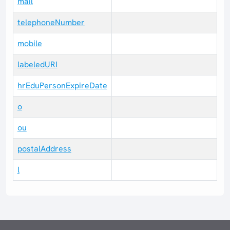
mail
telephoneNumber
mobile
labeledURI
hrEduPersonExpireDate
o
ou
postalAddress
l