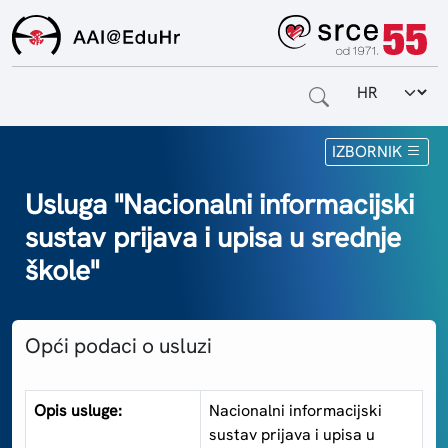
Odabir jezi
Naslovnica
IZBORNIK
Za krajnje korisnike
Usluga "Nacionalni informacijski
sustav prijava i upisa u srednje
Za davatelje usluga
škole"
Za matične ustanove
O sustavu
Opći podaci o usluzi
Kontakt
Opis usluge:
Nacionalni informacijski
sustav prijava i upisa u