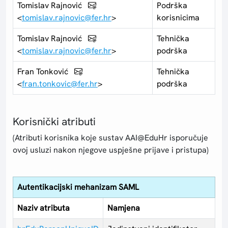
Tomislav Rajnović
Podrška
<
tomislav.rajnovic@fer.hr
>
korisnicima
Tomislav Rajnović
Tehnička
<
tomislav.rajnovic@fer.hr
>
podrška
Fran Tonković
Tehnička
<
fran.tonkovic@fer.hr
>
podrška
Korisnički atributi
(Atributi korisnika koje sustav AAI@EduHr isporučuje
ovoj usluzi nakon njegove uspješne prijave i pristupa)
Autentikacijski mehanizam SAML
Naziv atributa
Namjena