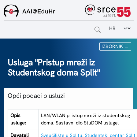
Odabir jezi
Naslovnica
IZBORNIK
Za krajnje korisnike
Usluga "Pristup mreži iz
Studentskog doma Split"
Za davatelje usluga
Za matične ustanove
Opći podaci o usluzi
O sustavu
Kontakt
Opis
LAN/WLAN pristup mreži iz studentskog
usluge:
doma. Sastavni dio StuDOM usluge.
Davatelj
Sveučilište u Splitu, Studentski centar Split