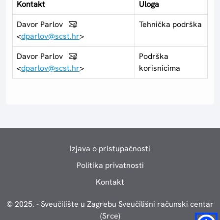
Kontakt
Uloga
Davor Parlov
Tehnička podrška
<
dparlov@scst.hr
>
Davor Parlov
Podrška
<
dparlov@scst.hr
>
korisnicima
Izjava o pristupačnosti
Politika privatnosti
Kontakt
© 2025. - Sveučilište u Zagrebu Sveučilišni računski centar
(Srce)