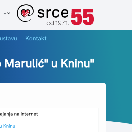
ir jezika
ustavu
Kontakt
 Marulić" u Kninu"
ajanja na Internet
 u Kninu