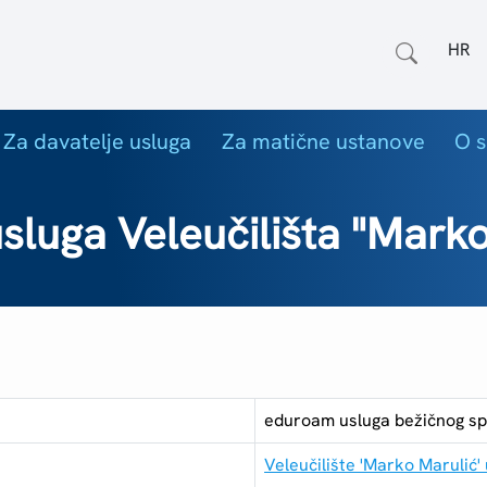
Odab
Za davatelje usluga
Za matične ustanove
O s
luga Veleučilišta "Marko
eduroam usluga bežičnog sp
Veleučilište 'Marko Marulić'