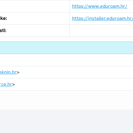
https://www.eduroam.hr/
ike:
https://installer.eduroam.hr
ti:
knin.hr
>
rce.hr
>