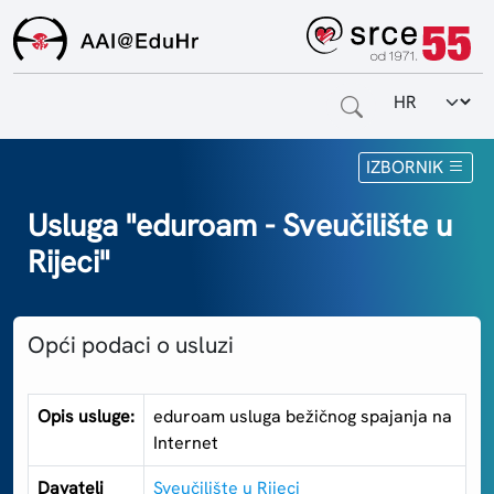
Odabir jezi
Naslovnica
IZBORNIK
Za krajnje korisnike
Usluga "eduroam - Sveučilište u
Rijeci"
Za davatelje usluga
Za matične ustanove
Opći podaci o usluzi
O sustavu
Kontakt
Opis usluge:
eduroam usluga bežičnog spajanja na
Internet
Davatelj
Sveučilište u Rijeci