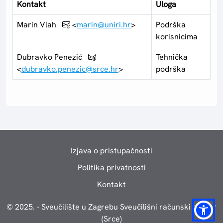
Kontakt
Uloga
Marin Vlah
<
marin@uniri.hr
>
Podrška
korisnicima
Dubravko Penezić
Tehnička
<
dubravko.penezic@srce.hr
>
podrška
Izjava o pristupačnosti
Politika privatnosti
Kontakt
© 2025. - Sveučilište u Zagrebu Sveučilišni računski centar
(Srce)