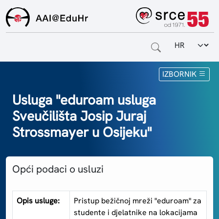
Odabir jezi
Naslovnica
IZBORNIK
Za krajnje korisnike
Usluga "eduroam usluga
Sveučilišta Josip Juraj
Za davatelje usluga
Strossmayer u Osijeku"
Za matične ustanove
O sustavu
Opći podaci o usluzi
Kontakt
Opis usluge:
Pristup bežičnoj mreži "eduroam" za
studente i djelatnike na lokacijama