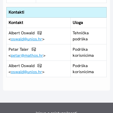
Kontakti
Kontakt
Uloga
Albert Oswald
Tehnička
<
oswald@unios.hr
>
podrška
Petar Taler
Podrška
<
petar@mathos.hr
>
korisnicima
Albert Oswald
Podrška
<
oswald@unios.hr
>
korisnicima