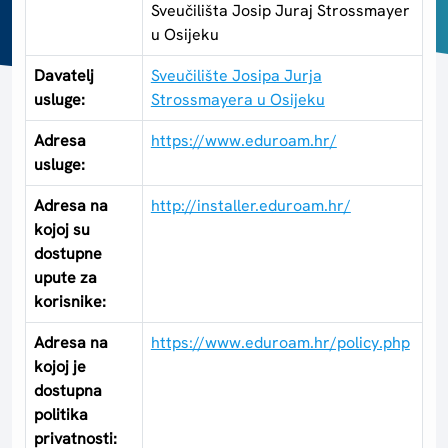
Sveučilišta Josip Juraj Strossmayer
u Osijeku
Davatelj
Sveučilište Josipa Jurja
usluge:
Strossmayera u Osijeku
Adresa
https://www.eduroam.hr/
usluge:
Adresa na
http://installer.eduroam.hr/
kojoj su
dostupne
upute za
korisnike:
Adresa na
https://www.eduroam.hr/policy.php
kojoj je
dostupna
politika
privatnosti: