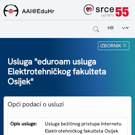
Odabir jezi
Naslovnica
IZBORNIK
Za krajnje korisnike
Usluga "eduroam usluga
Elektrotehničkog fakulteta
Za davatelje usluga
Osijek"
Za matične ustanove
O sustavu
Opći podaci o usluzi
Kontakt
Opis usluge:
Usluga bežičnog pristupa Internetu
Elektrotehničkog fakulteta Osijek