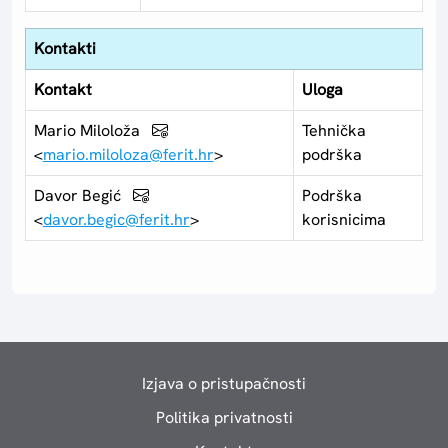
Kontakti
Kontakt
Uloga
Mario Miloloža
Tehnička
<
mario.miloloza@ferit.hr
>
podrška
Davor Begić
Podrška
<
davor.begic@ferit.hr
>
korisnicima
Izjava o pristupačnosti
Politika privatnosti