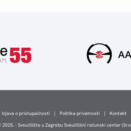
Izjava o pristupačnosti
|
Politika privatnosti
|
Kontakt
 2025. - Sveučilište u Zagrebu Sveučilišni računski centar (Src