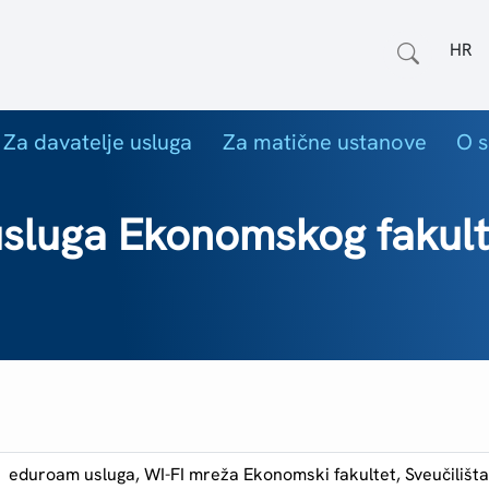
Odab
Za davatelje usluga
Za matične ustanove
O s
sluga Ekonomskog fakulte
eduroam usluga, WI-FI mreža Ekonomski fakultet, Sveučilišt