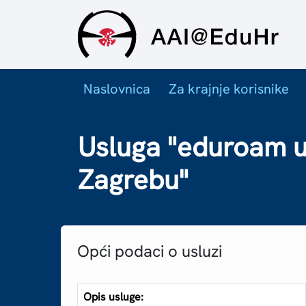
Naslovnica
Za krajnje korisnike
Usluga "eduroam u
Zagrebu"
Opći podaci o usluzi
Opis usluge: