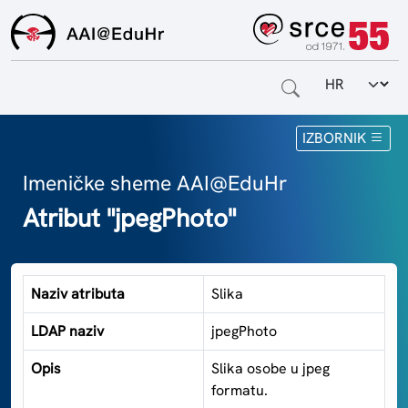
Odabir jezi
Naslovnica
IZBORNIK
Za krajnje korisnike
Imeničke sheme AAI@EduHr
Atribut "jpegPhoto"
Za davatelje usluga
Za matične ustanove
Naziv atributa
Slika
O sustavu
LDAP naziv
jpegPhoto
Kontakt
Opis
Slika osobe u jpeg
formatu.