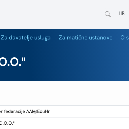
Odab
Za davatelje usluga
Za matične ustanove
O s
O.O."
er federacije AAI@EduHr
D.O.O."