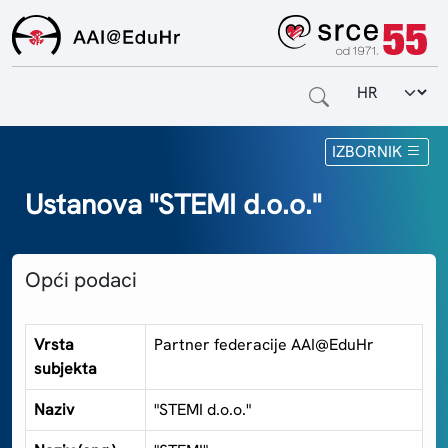
Odabir jezi
Naslovnica
IZBORNIK
Za krajnje korisnike
Ustanova "STEMI d.o.o."
Za davatelje usluga
Opći podaci
Za matične ustanove
O sustavu
Vrsta
Partner federacije AAI@EduHr
subjekta
Kontakt
Naziv
"STEMI d.o.o."