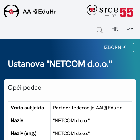
Odabir jezi
Naslovnica
IZBORNIK
Za krajnje korisnike
Ustanova "NETCOM d.o.o."
Za davatelje usluga
Opći podaci
Za matične ustanove
O sustavu
Vrsta subjekta
Partner federacije AAI@EduHr
Kontakt
Naziv
"NETCOM d.o.o."
Naziv (eng.)
"NETCOM d.o.o."