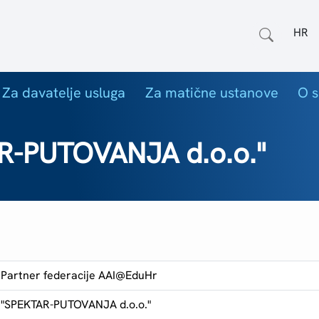
Odab
Za davatelje usluga
Za matične ustanove
O s
R-PUTOVANJA d.o.o."
Partner federacije AAI@EduHr
"SPEKTAR-PUTOVANJA d.o.o."