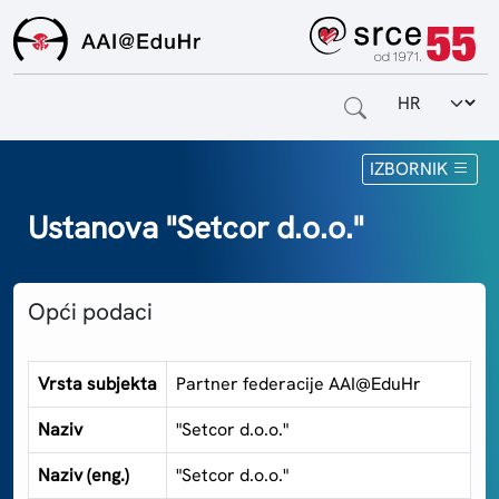
Odabir jezi
Naslovnica
IZBORNIK
Za krajnje korisnike
Ustanova "Setcor d.o.o."
Za davatelje usluga
Opći podaci
Za matične ustanove
O sustavu
Vrsta subjekta
Partner federacije AAI@EduHr
Kontakt
Naziv
"Setcor d.o.o."
Naziv (eng.)
"Setcor d.o.o."