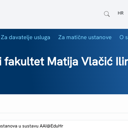
Odab
Za davatelje usluga
Za matične ustanove
O s
fakultet Matija Vlačić Ili
ustanova u sustavu AAI@EduHr