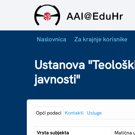
Naslovnica
Za krajnje korisnike
Ustanova "Teološki 
javnosti"
Opći podaci
Kontakti
Usluge
Vrsta subjekta
Matična 