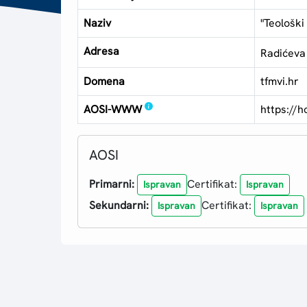
Naziv
"Teološki
Adresa
Radićeva
Domena
tfmvi.hr
AOSI-WWW
https://h
AOSI
Primarni:
Certifikat:
Ispravan
Ispravan
Sekundarni:
Certifikat:
Ispravan
Ispravan