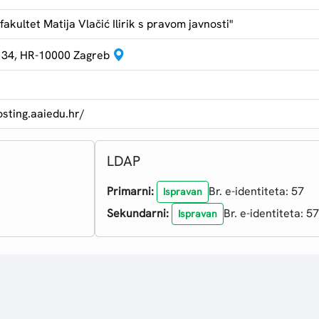
 fakultet Matija Vlačić Ilirik s pravom javnosti"
 34, HR-10000 Zagreb
osting.aaiedu.hr/
LDAP
Primarni:
Br. e-identiteta: 57
Ispravan
Sekundarni:
Br. e-identiteta: 57
Ispravan