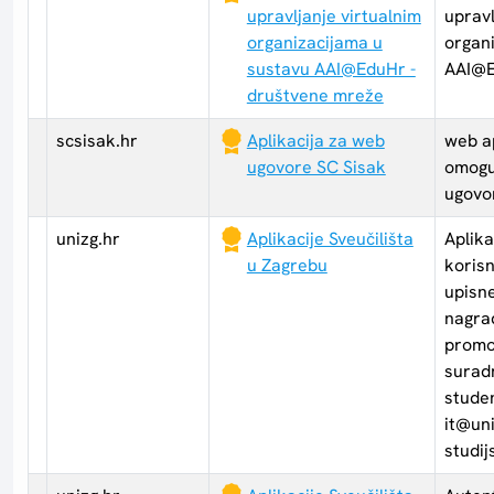
upravljanje virtualnim
upravl
organizacijama u
organ
sustavu AAI@EduHr -
AAI@
društvene mreže
scsisak.hr
Aplikacija za web
web ap
ugovore SC Sisak
omogu
ugovo
unizg.hr
Aplikacije Sveučilišta
Aplika
u Zagrebu
korisn
upisn
nagra
promo
suradn
studen
it@uni
studij