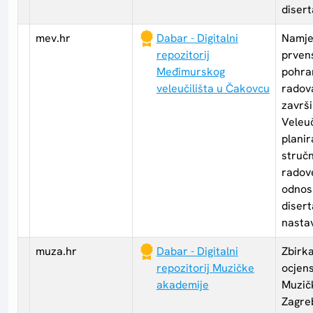
disert
mev.hr
Dabar - Digitalni
Namje
repozitorij
prven
Međimurskog
pohran
veleučilišta u Čakovcu
radova
završi
Veleuč
planir
struč
radov
odnos
disert
nastav
muza.hr
Dabar - Digitalni
Zbirka
repozitorij Muzičke
ocjen
akademije
Muzič
Zagreb