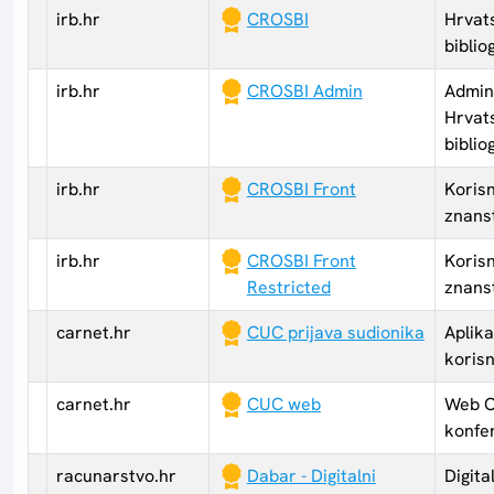
irb.hr
CROSBI
Hrvat
biblio
irb.hr
CROSBI Admin
Admini
Hrvat
biblio
irb.hr
CROSBI Front
Korisn
znanst
irb.hr
CROSBI Front
Korisn
Restricted
znanst
carnet.hr
CUC prijava sudionika
Aplika
koris
carnet.hr
CUC web
Web C
konfe
racunarstvo.hr
Dabar - Digitalni
Digita