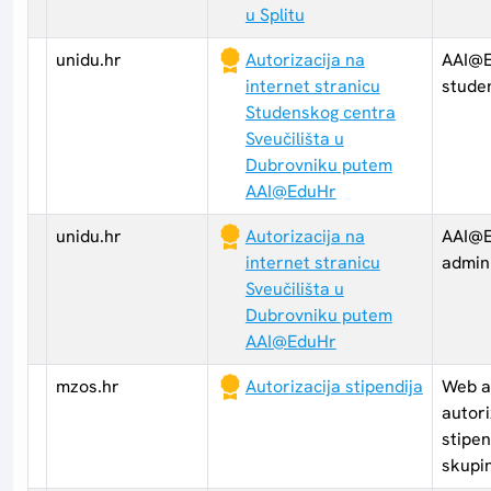
u Splitu
unidu.hr
Autorizacija na
AAI@E
internet stranicu
stude
Studenskog centra
Sveučilišta u
Dubrovniku putem
AAI@EduHr
unidu.hr
Autorizacija na
AAI@E
internet stranicu
admini
Sveučilišta u
Dubrovniku putem
AAI@EduHr
mzos.hr
Autorizacija stipendija
Web ap
autori
stipen
skupi