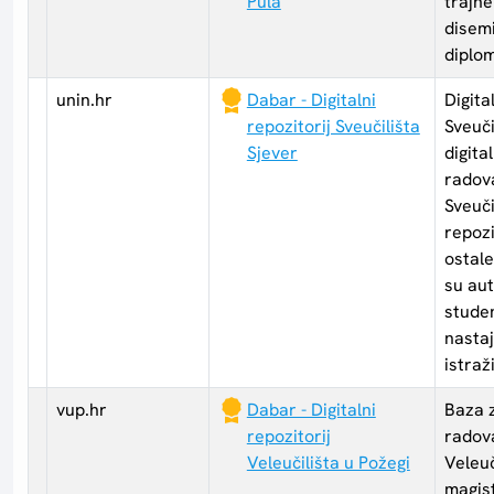
Pula
trajne
disemi
diplo
unin.hr
Dabar - Digitalni
Digita
repozitorij Sveučilišta
Sveuči
Sjever
digita
radov
Sveuči
repozi
ostale
su auto
studen
nastaj
istraž
vup.hr
Dabar - Digitalni
Baza 
repozitorij
radov
Veleučilišta u Požegi
Veleuč
magist