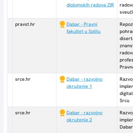
diplomskih radova ZIR
radov
sveuči
pravst.hr
Dabar - Pravni
Repozi
fakultet u Splitu
pohra
disert
znanst
radov
profes
Pravno
srce.hr
Dabar - razvojno
Razvo
okruženje 1
imple
digita
Srcu
srce.hr
Dabar - razvojno
Razvo
okruženje 2
imple
Dabar