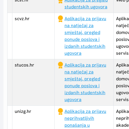
studentskih ugovora
scvz.hr
Aplikacija za prijavu
Aplika
na natječaj za
natječ
smještaj, pregled
domov
ponude poslova i
poslov
izdanih studentskih
ugovor
ugovora
servi
stucos.hr
Aplikacija za prijavu
Aplika
na natječaj za
natječ
smještaj, pregled
domov
ponude poslova i
poslov
izdanih studentskih
ugovor
ugovora
servi
unizg.hr
Aplikacija za prijavu
Aplika
neprihvatljivih
neprih
ponašanja u
akade