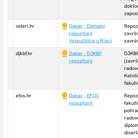
doktor
zaposl
veleri.hr
Dabar - Digitalni
Repozi
repozitorij
završn
Veleučilišta u Rijeci
završ
djkbf.hr
Dabar - DJKBF
DJKBF
repozitorij
(završ
radov
Katol
fakult
efos.hr
Dabar - EFOS
Repoz
repozitorij
fakult
pohran
radov
diplo
disert