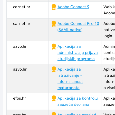
carnet.hr
Adobe Connect 9
Web ko
Adobe
carnet.hr
Adobe Connect Pro 10
Adobe
(SAML native)
nativ
login.
azvo.hr
Aplikacija za
Admini
administraciju prijava
centra
studijskih programa
studi
azvo.hr
Aplikacija za
Aplika
istraživanje -
istraž
informiranost
infor
maturanata
o vis
efos.hr
Aplikacija za kontrolu
Aplika
zauzeća dvorana
zauze
scst.hr
Aplikacija za pregled
Web p