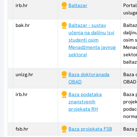
irb.hr
Baltazar
Portal
uslug
bak.hr
Baltazar - sustav
Baltaz
učenja na daljinu (svi
daljin
studenti osim
osim 
Menadžmenta javnog
Menad
sektora)
sekto
baltaz
unizg.hr
Baza doktoranada
Baza 
OBAD
OBAD
irb.hr
Baza podataka
Baza 
znanstvenih
projek
projekata RH
podaci
norma
fsb.hr
Baza projekata FSB
Baza 