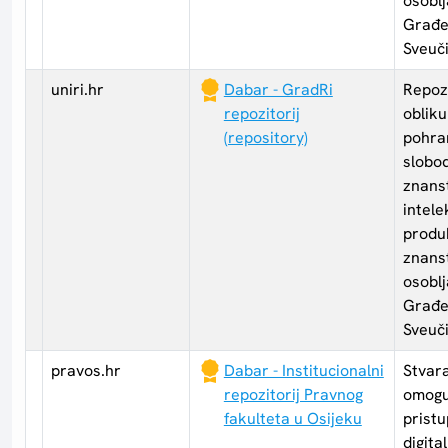
osoblj
Građe
Sveuči
uniri.hr
Dabar - GradRi
Repozi
repozitorij
obliku
(repository)
pohra
slobo
znanst
intele
produk
znans
osoblj
Građe
Sveuči
pravos.hr
Dabar - Institucionalni
Stvara
repozitorij Pravnog
omogu
fakulteta u Osijeku
pristu
digit