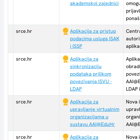
akademskoj zajednici
omogu
prijav
ponaš
srce.hr
Aplikacija za pristup
Centra
podacima usluga ISAK
autor
i ISSP
aplika
srce.hr
Aplikacija za
Aplika
sinkronizaciju
obrad
podataka prilikom
povezi
povezivanja ISVU -
AAI@E
LDAP
LDAP 
srce.hr
Aplikacija za
Nova i
upravljanje virtualnim
upravl
organizacijama u
organ
sustavu AAI@EduHr
AAI@
srce.hr
Aplikacija za
Nova i