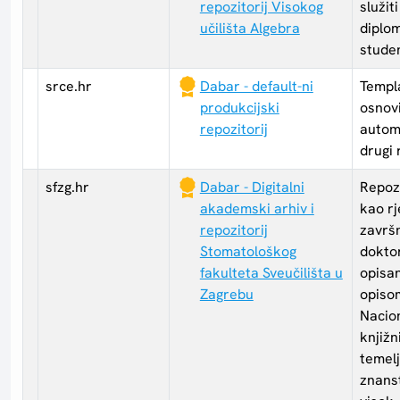
repozitorij Visokog
služit
učilišta Algebra
diplo
stude
srce.hr
Dabar - default-ni
Templa
produkcijski
osnovi
repozitorij
automa
drugi 
sfzg.hr
Dabar - Digitalni
Repozi
akademski arhiv i
kao r
repozitorij
završn
Stomatološkog
doktor
fakulteta Sveučilišta u
opisa
Zagrebu
opisom
Nacion
knjižn
temel
znanst