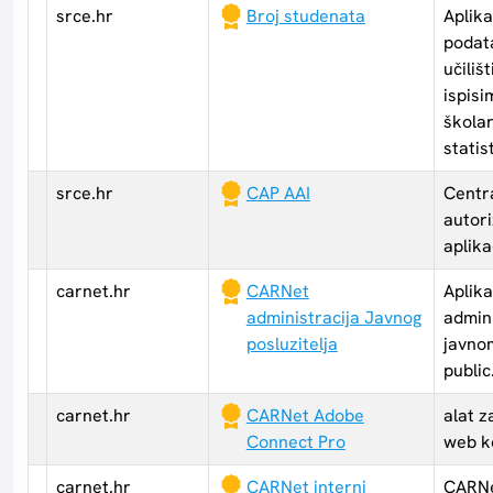
srce.hr
Broj studenata
Aplika
podat
učiliš
ispisi
školar
stati
srce.hr
CAP AAI
Centra
autor
aplika
carnet.hr
CARNet
Aplika
administracija Javnog
admini
posluzitelja
javnom
public
carnet.hr
CARNet Adobe
alat z
Connect Pro
web k
carnet.hr
CARNet interni
CARNe