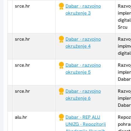
srce.hr
Dabar - razvojno
Razvo
okruženje 3
imple
digita
Srcu
srce.hr
Dabar - razvojno
Razvo
okruženje 4
implm
digita
srce.hr
Dabar - razvojno
Razvo
okruženje 5
imple
Dabar
srce.hr
Dabar - razvojno
Razvo
okruženje 6
imple
Dabar
alu.hr
Dabar - REP ALU
Repozi
UNIZG - Repozitorij
pohra