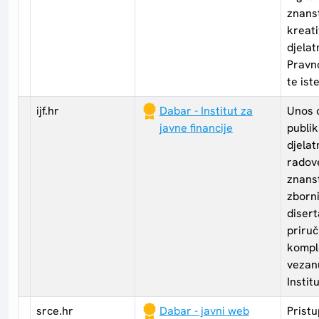
znanst
kreati
djelat
Pravno
te ist
ijf.hr
Dabar - Institut za
Unos c
javne financije
publik
djelatn
radove
znans
zborni
disert
priruč
kompl
vezan
Instit
srce.hr
Dabar - javni web
Pristu