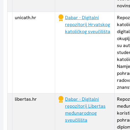
novins
unicath.hr
Dabar - Digitalni
Repozi
repozitorij Hrvatskog
katoli
katoličkog sveučilišta
digita
okupl
su auto
stude
katoli
Namjen
pohran
radova
znans
libertas.hr
Dabar - Digitalni
Repozi
repozitorij Libertas
međun
međunarodnog
korist
sveučilišta
pohran
diplom