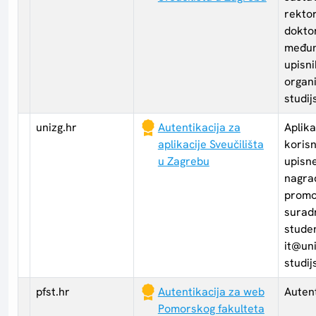
rekto
dokto
međun
upisni
organi
studij
unizg.hr
Autentikacija za
Aplika
aplikacije Sveučilišta
korisn
u Zagrebu
upisn
nagra
promo
suradn
studen
it@uni
studij
pfst.hr
Autentikacija za web
Auten
Pomorskog fakulteta