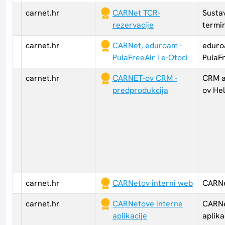
carnet.hr
CARNet TCR-
Sustav
rezervacije
termi
carnet.hr
CARNet, eduroam -
eduro
PulaFreeAir i e-Otoci
PulaFr
carnet.hr
CARNET-ov CRM -
CRM a
predprodukcija
ov He
carnet.hr
CARNetov interni web
CARNe
carnet.hr
CARNetove interne
CARNe
aplikacije
aplika