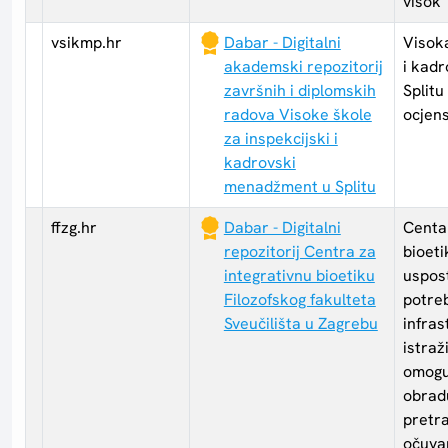
visok
vsikmp.hr
Dabar - Digitalni
Visoka
akademski repozitorij
i kad
završnih i diplomskih
Splitu
radova Visoke škole
ocjen
za inspekcijski i
kadrovski
menadžment u Splitu
ffzg.hr
Dabar - Digitalni
Centar
repozitorij Centra za
bioet
integrativnu bioetiku
uspost
Filozofskog fakulteta
potreb
Sveučilišta u Zagrebu
infras
istraž
omogu
obradu
pretra
očuvan