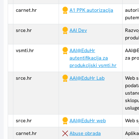
carnet.hr
A1 PPK autorizacija
autori
putem
srce.hr
AAI Dev
Razvo
produk
vsmti.hr
AAI@EduHr
AAI@E
autentifikacija za
za pro
produkcijski vsmti.hr
srce.hr
AAI@EduHr Lab
Web su
podat
ustan
sklop
uslug
srce.hr
AAI@EduHr web
Web s
carnet.hr
Abuse obrada
Aplika