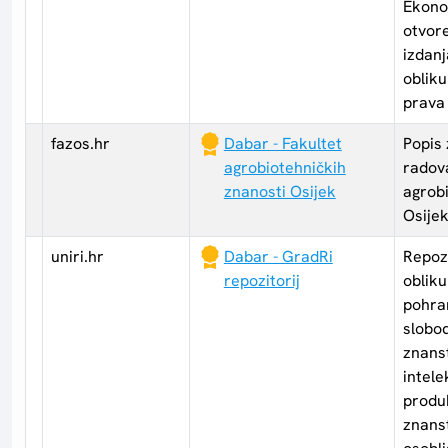
Ekono
otvor
izdan
obliku
prava 
fazos.hr
Dabar - Fakultet
Popis 
agrobiotehničkih
radov
znanosti Osijek
agrobi
Osije
uniri.hr
Dabar - GradRi
Repozi
repozitorij
obliku
pohra
slobo
znanst
intele
produk
znans