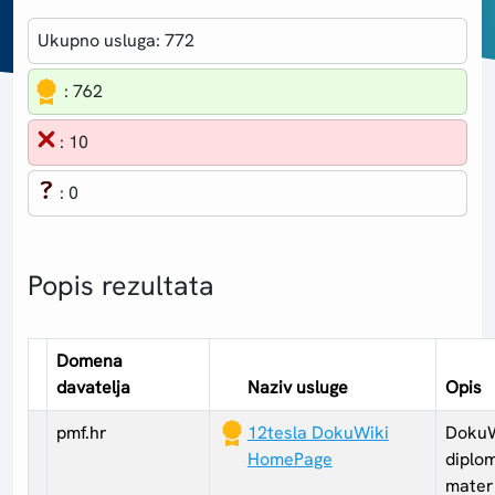
Ukupno usluga:
772
:
762
:
10
:
0
Popis rezultata
Domena
davatelja
Naziv usluge
Opis
pmf.hr
12tesla DokuWiki
DokuW
HomePage
diplom
materi