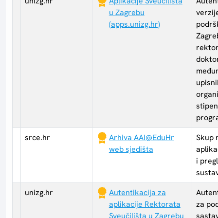
unizg.hr
Aplikacije Sveučilišta
Autent
u Zagrebu
verzij
(apps.unizg.hr)
podršk
Zagreb
rekto
dokto
međun
upisni
organi
stipen
progr
srce.hr
Arhiva AAI@EduHr
Skup r
web sjedišta
aplika
i preg
susta
unizg.hr
Autentikacija za
Autent
aplikacije Rektorata
za po
Sveučilišta u Zagrebu
sastav