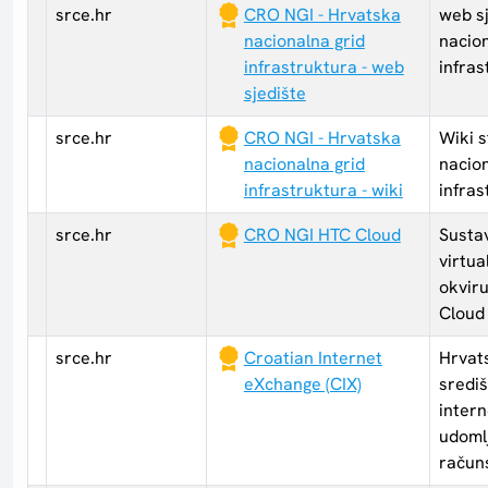
srce.hr
CRO NGI - Hrvatska
web s
nacionalna grid
nacion
infrastruktura - web
infra
sjedište
srce.hr
CRO NGI - Hrvatska
Wiki 
nacionalna grid
nacion
infrastruktura - wiki
infras
srce.hr
CRO NGI HTC Cloud
Sustav
virtua
okvir
Cloud
srce.hr
Croatian Internet
Hrvat
eXchange (CIX)
sredi
inter
udoml
račun