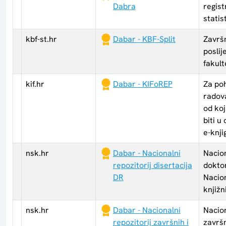
Dabra
regist
statis
kbf-st.hr
Dabar - KBF-Split
Završn
posli
fakult
kif.hr
Dabar - KIFoREP
Za poh
radova
od ko
biti u
e-knji
nsk.hr
Dabar - Nacionalni
Nacion
repozitorij disertacija
doktor
DR
Nacion
knjižn
nsk.hr
Dabar - Nacionalni
Nacion
repozitorij završnih i
završn