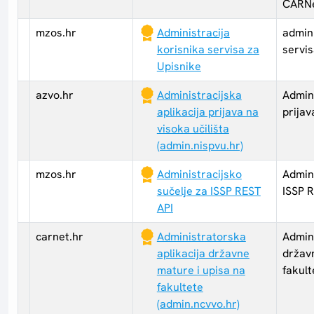
CARNe
mzos.hr
Administracija
admini
korisnika servisa za
servis
Upisnike
azvo.hr
Administracijska
Admini
aplikacija prijava na
prijav
visoka učilišta
(admin.nispvu.hr)
mzos.hr
Administracijsko
Admini
sučelje za ISSP REST
ISSP 
API
carnet.hr
Administratorska
Admini
aplikacija državne
držav
mature i upisa na
fakult
fakultete
(admin.ncvvo.hr)