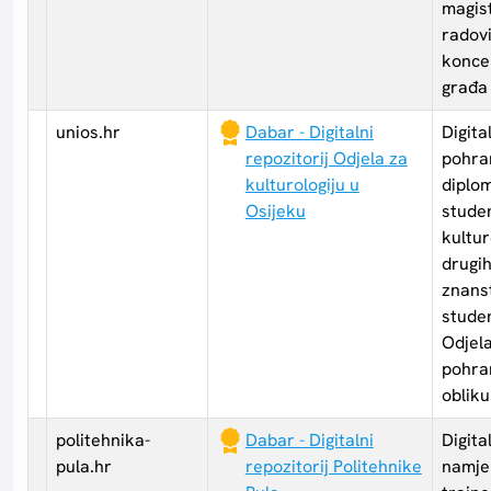
magist
radovi
koncer
građa 
unios.hr
Dabar - Digitalni
Digita
repozitorij Odjela za
pohran
kulturologiju u
diplo
Osijeku
stude
kultur
drugi
znanst
studen
Odjel
pohran
obliku
politehnika-
Dabar - Digitalni
Digita
pula.hr
repozitorij Politehnike
namje