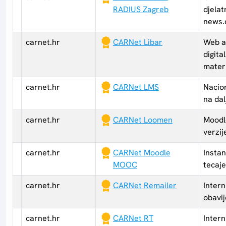
RADIUS Zagreb
djelat
news.
carnet.hr
CARNet Libar
Web ap
digita
materi
carnet.hr
CARNet LMS
Nacion
na dal
carnet.hr
CARNet Loomen
Moodle
verzij
carnet.hr
CARNet Moodle
Insta
MOOC
tecaj
carnet.hr
CARNet Remailer
Intern
obavij
carnet.hr
CARNet RT
Intern