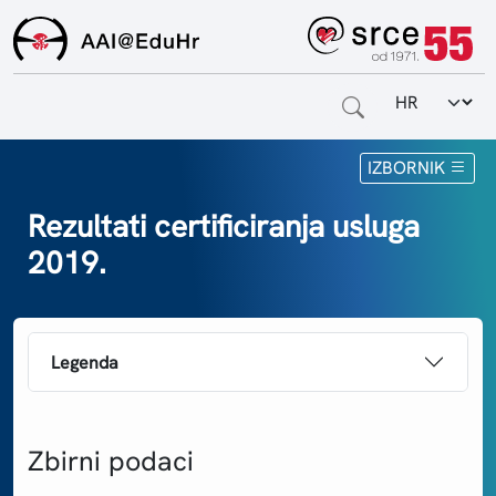
Odabir jezi
Naslovnica
IZBORNIK
Za krajnje korisnike
Rezultati certificiranja usluga
2019.
Za davatelje usluga
Za matične ustanove
Legenda
O sustavu
Kontakt
Zbirni podaci