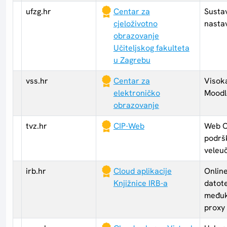
ufzg.hr
Centar za
Susta
cjeloživotno
nasta
obrazovanje
Učiteljskog fakulteta
u Zagrebu
vss.hr
Centar za
Visoka
elektroničko
Moodl
obrazovanje
tvz.hr
CIP-Web
Web C
podrš
veleuč
irb.hr
Cloud aplikacije
Online
Knjižnice IRB-a
datote
međuk
proxy 