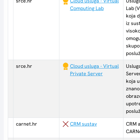
srce.hr
Cloud usluga - Virtual
Uslug
Computing Lab
Lab (V
koja d
iz sus
visok
omogu
skupov
posluž
srce.hr
Cloud usluga - Virtual
Usluga
Private Server
Server
koja 
znanos
obraz
upotre
posluž
carnet.hr
CRM sustav
CRM ap
CARNe