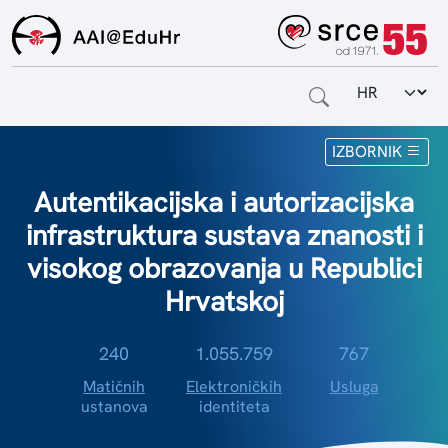
Odabir jezi
Naslovnica
IZBORNIK
Za krajnje korisnike
Autentikacijska i autorizacijska
infrastruktura sustava znanosti i
Za davatelje usluga
visokog obrazovanja u Republici
Za matične ustanove
Hrvatskoj
O sustavu
240
1.055.759
767
Kontakt
Matičnih
Elektroničkih
Usluga
ustanova
identiteta